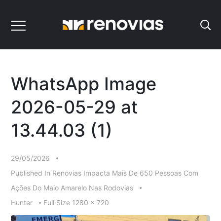
WhatsApp Image
2026-05-29 at
13.44.03 (1)
29/05/2026
Published In
Renovias Impacta Mais De 650 Pessoas Com
Ações Do Maio Amarelo Nas Rodovias
Full
Hunter
Full Size 1280 × 720
Size