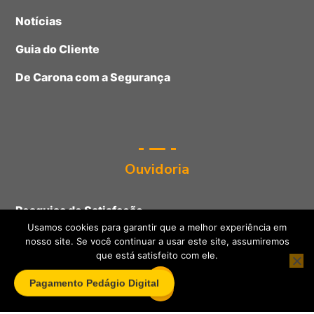
Notícias
Guia do Cliente
De Carona com a Segurança
Ouvidoria
Pesquisa de Satisfação
Usamos cookies para garantir que a melhor experiência em
Relatórios Semestrais
nosso site. Se você continuar a usar este site, assumiremos
que está satisfeito com ele.
Relatórios – Pesquisa de Satisfação
Pagamento Pedágio Digital
Ok