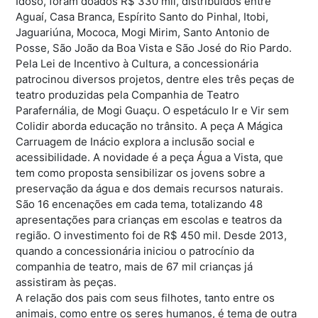
Idoso, foram doados R$ 330 mil, distribuídos entre
Aguaí, Casa Branca, Espírito Santo do Pinhal, Itobi,
Jaguariúna, Mococa, Mogi Mirim, Santo Antonio de
Posse, São João da Boa Vista e São José do Rio Pardo.
Pela Lei de Incentivo à Cultura, a concessionária
patrocinou diversos projetos, dentre eles três peças de
teatro produzidas pela Companhia de Teatro
Parafernália, de Mogi Guaçu. O espetáculo Ir e Vir sem
Colidir aborda educação no trânsito. A peça A Mágica
Carruagem de Inácio explora a inclusão social e
acessibilidade. A novidade é a peça Água a Vista, que
tem como proposta sensibilizar os jovens sobre a
preservação da água e dos demais recursos naturais.
São 16 encenações em cada tema, totalizando 48
apresentações para crianças em escolas e teatros da
região. O investimento foi de R$ 450 mil. Desde 2013,
quando a concessionária iniciou o patrocínio da
companhia de teatro, mais de 67 mil crianças já
assistiram às peças.
A relação dos pais com seus filhotes, tanto entre os
animais, como entre os seres humanos, é tema de outra