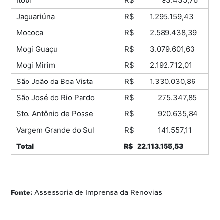
Itobi
R$ 93.435,76
Jaguariúna
R$ 1.295.159,43
Mococa
R$ 2.589.438,39
Mogi Guaçu
R$ 3.079.601,63
Mogi Mirim
R$ 2.192.712,01
São João da Boa Vista
R$ 1.330.030,86
São José do Rio Pardo
R$ 275.347,85
Sto. Antônio de Posse
R$ 920.635,84
Vargem Grande do Sul
R$ 141.557,11
Total
R$ 22.113.155,53
Assessoria de Imprensa da Renovias
Fonte: